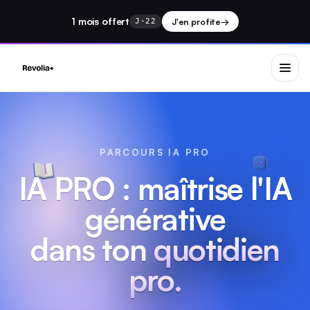
1 mois
offert
J'en profite
→
J-22
PARCOURS IA PRO
IA PRO : maîtrise l'IA
générative
dans ton
quotidien
pro.