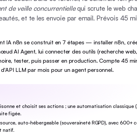
nt de veille concurrentielle
qui scrute le web ch
autés, et te les envoie par email. Prévois 45 m
t IA n8n se construit en 7 étapes — installer n8n, cré
e nœud AI Agent, lui connecter des outils (recherche web,
oire, tester, puis passer en production. Compte 45 mi
 € d'API LLM par mois pour un agent personnel.
isonne et choisit ses actions ; une automatisation classique (
ite figée.
source, auto-hébergeable (souveraineté RGPD), avec 600+ c
 natif.