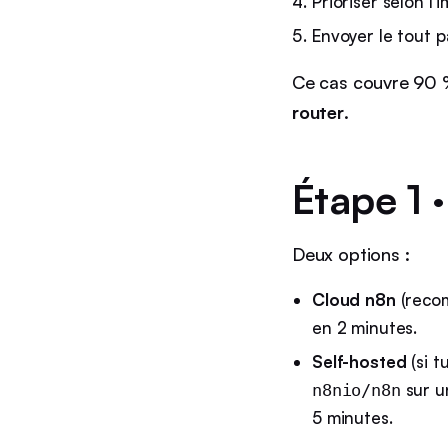
Prioriser selon l
Envoyer le tout p
Ce cas couvre 90 %
router
.
Étape 1 ·
Deux options :
Cloud n8n
(recom
en 2 minutes.
Self-hosted
(si t
sur u
n8nio/n8n
5 minutes.