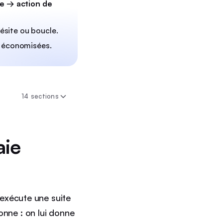
e → action de
hésite ou boucle.
r économisées.
14 sections
aie
exécute une suite
isonne : on lui donne