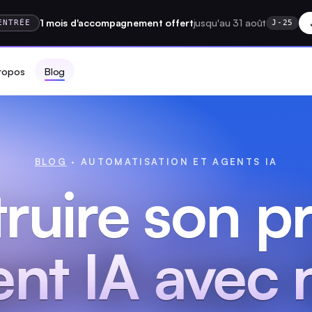
1 mois
d'accompagnement
offert
jusqu'au 31 août
ENTRÉE
J-25
ropos
Blog
BLOG
· AUTOMATISATION ET AGENTS IA
ruire son p
nt IA avec