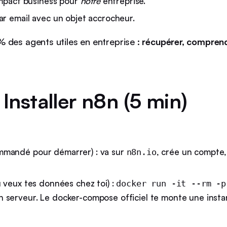
'impact business pour
notre
entreprise.
ar email avec un objet accrocheur.
 des agents utiles en entreprise :
récupérer, comprend
 Installer n8n (5 min)
mandé pour démarrer) : va sur
, crée un compte,
n8n.io
u veux tes données chez toi) :
docker run -it --rm -p
n serveur. Le docker-compose officiel te monte une insta