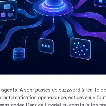
s
agents IA
sont passés de buzzword à réalité op
d'automatisation open-source, est devenue l'out
sans coder. Dans ce tutoriel, tu construis ton pr