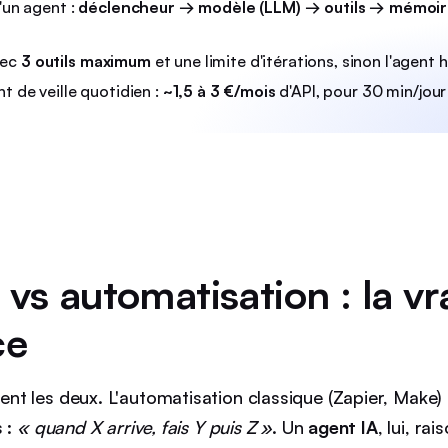
'un agent :
déclencheur → modèle (LLM) → outils → mémoir
vec
3 outils maximum
et une limite d'itérations, sinon l'agent 
t de veille quotidien :
~1,5 à 3 €/mois
d'API, pour 30 min/jou
 vs automatisation : la vr
ce
t les deux. L'automatisation classique (Zapier, Make) 
 :
« quand X arrive, fais Y puis Z »
. Un
agent IA
, lui, ra