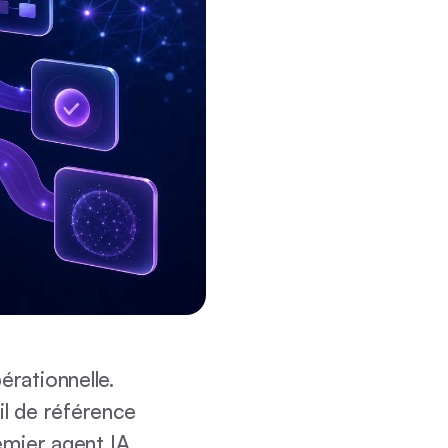
érationnelle.
il de référence
emier agent IA