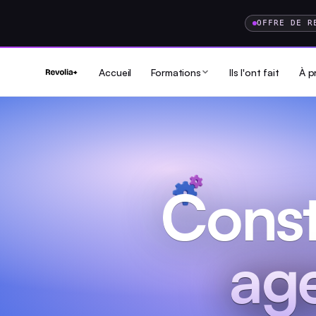
OFFRE DE R
Accueil
Formations
Ils l'ont fait
À p
Const
age