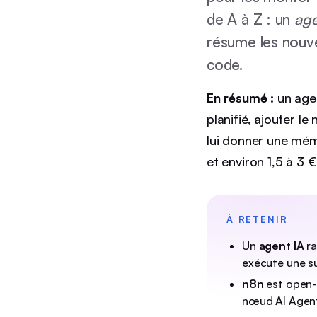
de A à Z : un
age
résume les nouve
code.
En résumé :
un agen
planifié, ajouter l
lui donner une mém
et environ 1,5 à 3
À RETENIR
Un
agent IA
ra
exécute une su
n8n
est open-
nœud AI Agent