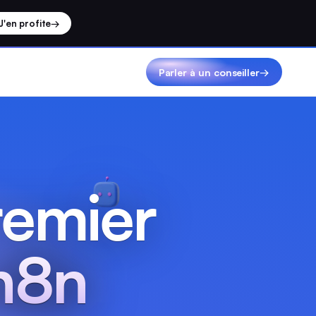
J'en profite
→
Parler à un conseiller
→
remier
 n8n