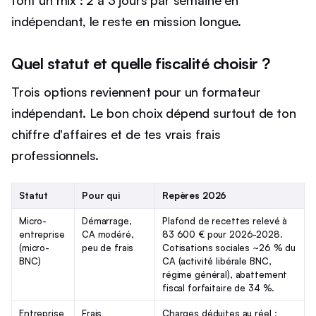
font un mix : 2 à 3 jours par semaine en
indépendant, le reste en mission longue.
Quel statut et quelle fiscalité choisir ?
Trois options reviennent pour un formateur
indépendant. Le bon choix dépend surtout de ton
chiffre d'affaires et de tes vrais frais
professionnels.
Statut
Pour qui
Repères 2026
Micro-
Démarrage,
Plafond de recettes relevé à
entreprise
CA modéré,
83 600 € pour 2026-2028.
(micro-
peu de frais
Cotisations sociales ~26 % du
BNC)
CA (activité libérale BNC,
régime général), abattement
fiscal forfaitaire de 34 %.
Entreprise
Frais
Charges déduites au réel ;