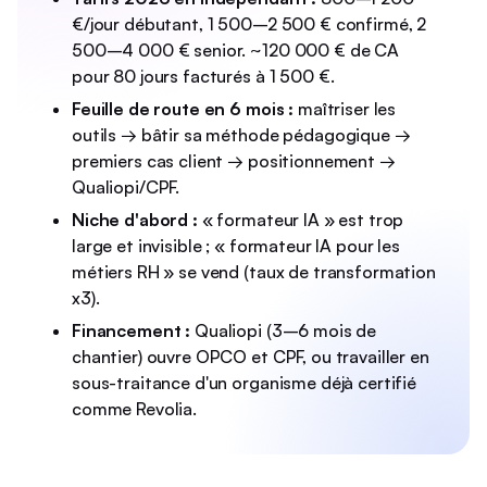
€/jour débutant, 1 500–2 500 € confirmé, 2
500–4 000 € senior. ~120 000 € de CA
pour 80 jours facturés à 1 500 €.
Feuille de route en 6 mois :
maîtriser les
outils → bâtir sa méthode pédagogique →
premiers cas client → positionnement →
Qualiopi/CPF.
Niche d'abord :
« formateur IA » est trop
large et invisible ; « formateur IA pour les
métiers RH » se vend (taux de transformation
x3).
Financement :
Qualiopi (3–6 mois de
chantier) ouvre OPCO et CPF, ou travailler en
sous-traitance d'un organisme déjà certifié
comme Revolia.