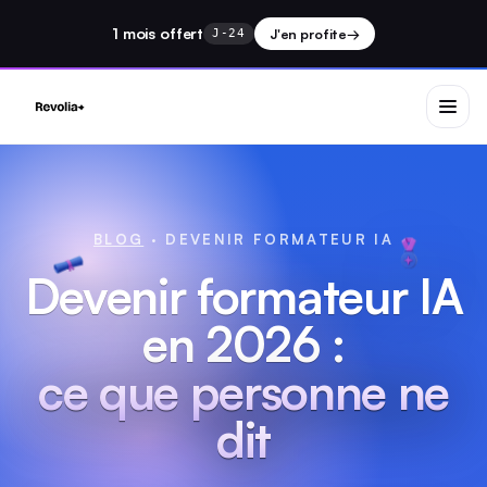
1 mois
offert
J'en profite
→
J-24
BLOG
· DEVENIR FORMATEUR IA
Devenir formateur IA
en 2026 :
ce que personne ne
dit