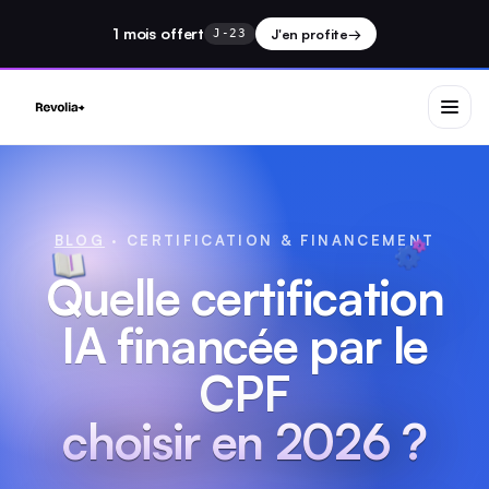
1 mois
offert
J'en profite
→
J-23
BLOG
· CERTIFICATION & FINANCEMENT
Quelle certification
IA financée par le
CPF
choisir en 2026 ?