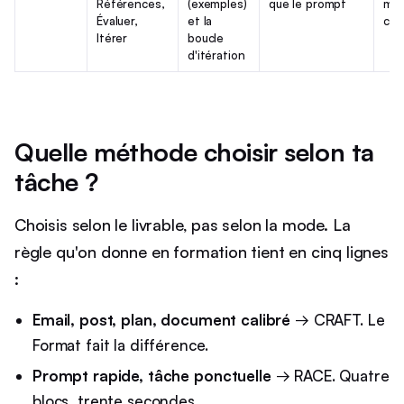
Références,
(exemples)
que le prompt
mon
Évaluer,
et la
co
Itérer
boucle
d'itération
Quelle méthode choisir selon ta
tâche ?
Choisis selon le livrable, pas selon la mode. La
règle qu'on donne en formation tient en cinq lignes
:
Email, post, plan, document calibré
→ CRAFT. Le
Format fait la différence.
Prompt rapide, tâche ponctuelle
→ RACE. Quatre
blocs, trente secondes.