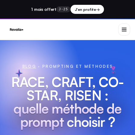
1 mois
offert
J'en profite
→
J-25
BLOG
· PROMPTING ET MÉTHODES
RACE, CRAFT, CO-
STAR, RISEN :
quelle méthode de
prompt
choisir ?