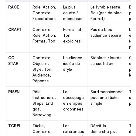
RACE
Rôle, Action,
La plus
Le livrable reste
Déb
Contexte,
courte à
flou (pas de bloc
pro
Expectations
mémoriser
Format)
jet
CRAFT
Contexte,
Format et
Pas de bloc
Liv
Rôle, Action,
Ton
audience séparé
écri
Format, Ton
explicites
(ema
pos
CO-
Contexte,
L'audience
Six blocs : lourde
Co
STAR
Objectif,
isolée du
au quotidien
déc
Style, Ton,
style
plu
Audience,
lec
Réponse
RISEN
Rôle,
Le
Surdimensionnée
Tâc
Instructions,
découpage
pour une tâche
séq
Steps, End
en étapes
simple
pro
goal,
ordonnées
Narrowing
TCREI
Tâche,
Les
Décrit la
Trav
Contexte,
références
démarche plus
itér