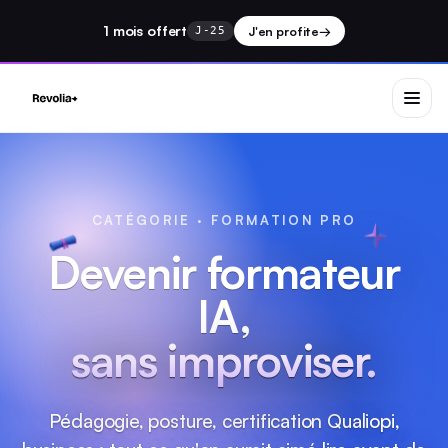
1 mois
offert
J'en profite
→
J-25
CATÉGORIE · FORMATION PRO
Devenir formateur
IA,
sans improviser.
Pédagogie, posture, certification Qualiopi,